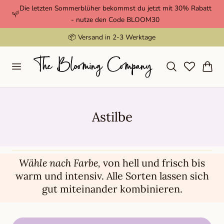
Die letzten Sommerblüher bekommst du jetzt mit 30% Rabatt
nhalt springen
- nutze den Code BLOOM30
📦 Versand in 2-3 Werktage
Warenkor
S
Astilbe
a
m
m
Wähle nach Farbe,
von hell und frisch bis
warm und intensiv. Alle Sorten lassen sich
l
gut miteinander kombinieren.
u
n