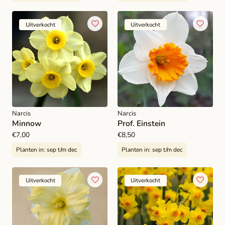
Uitverkocht
Uitverkocht
Narcis
Narcis
Minnow
Prof. Einstein
Normale
€7,00
Normale
€8,50
prijs
prijs
Planten in:
sep t/m dec
Planten in:
sep t/m dec
Uitverkocht
Uitverkocht