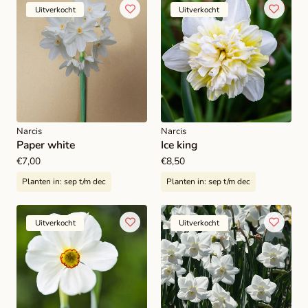
Uitverkocht
Uitverkocht
Narcis
Narcis
Paper white
Ice king
Normale
€7,00
Normale
€8,50
prijs
prijs
Planten in:
sep t/m dec
Planten in:
sep t/m dec
Uitverkocht
Uitverkocht