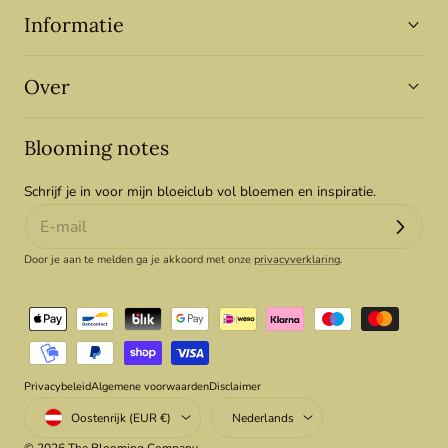
Informatie
Over
Blooming notes
Schrijf je in voor mijn bloeiclub vol bloemen en inspiratie.
Door je aan te melden ga je akkoord met onze
privacyverklaring
.
Betaalmethoden
Privacybeleid
Algemene voorwaarden
Disclaimer
Land/regio
Taal
Oostenrijk (EUR €)
Nederlands
© 2026
The Blooming Company