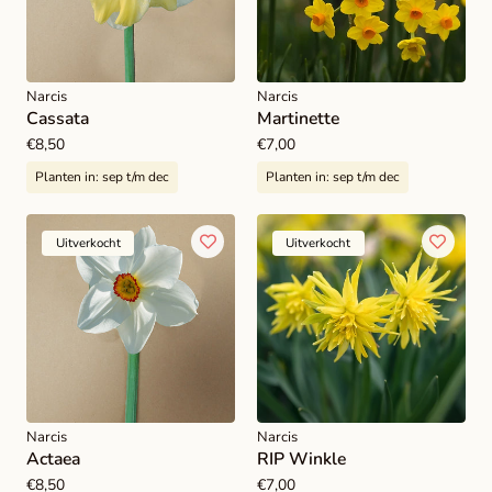
Narcis
Narcis
Cassata
Martinette
Normale
€8,50
Normale
€7,00
prijs
prijs
Planten in:
sep t/m dec
Planten in:
sep t/m dec
Uitverkocht
Uitverkocht
Narcis
Narcis
Actaea
RIP Winkle
Normale
€8,50
Normale
€7,00