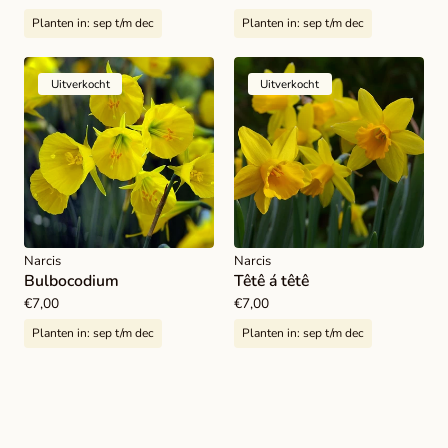
prijs
prijs
Planten in:
sep t/m dec
Planten in:
sep t/m dec
Uitverkocht
Uitverkocht
Narcis
Narcis
Bulbocodium
Têtê á têtê
Normale
€7,00
Normale
€7,00
prijs
prijs
Planten in:
sep t/m dec
Planten in:
sep t/m dec
Laad meer