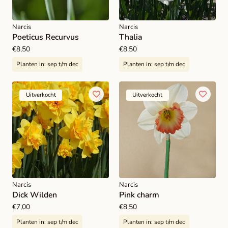
Narcis
Narcis
Poeticus Recurvus
Thalia
Normale
€8,50
Normale
€8,50
prijs
prijs
Planten in:
sep t/m dec
Planten in:
sep t/m dec
Uitverkocht
Uitverkocht
Narcis
Narcis
Dick Wilden
Pink charm
Normale
€7,00
Normale
€8,50
prijs
prijs
Planten in:
sep t/m dec
Planten in:
sep t/m dec