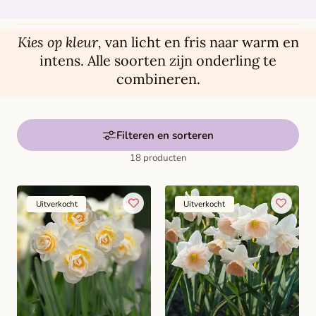
a
m
Kies op kleur,
van licht en fris naar warm en
e
intens. Alle soorten zijn onderling te
l
combineren.
i
n
g
Filteren en sorteren
:
18 producten
Uitverkocht
Uitverkocht