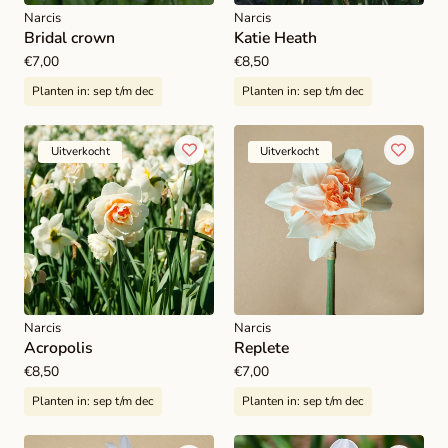
Narcis
Narcis
Bridal crown
Katie Heath
Normale
€7,00
Normale
€8,50
prijs
prijs
Planten in:
sep t/m dec
Planten in:
sep t/m dec
Uitverkocht
Uitverkocht
Narcis
Narcis
Acropolis
Replete
Normale
€8,50
Normale
€7,00
prijs
prijs
Planten in:
sep t/m dec
Planten in:
sep t/m dec