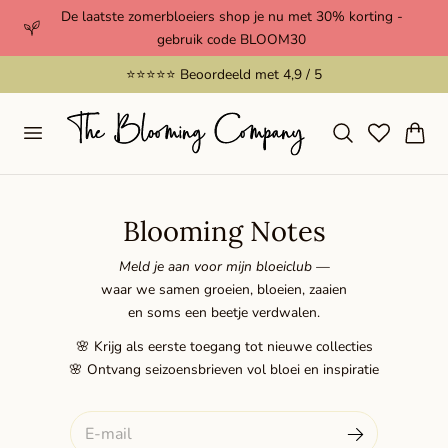
De laatste zomerbloeiers shop je nu met 30% korting -
aar de inhoud
gebruik code BLOOM30
⭐️⭐️⭐️⭐️⭐️ Beoordeeld met 4,9 / 5
Winkelwag
Blooming Notes
Meld je aan voor mijn bloeiclub —
waar we samen groeien, bloeien, zaaien
en soms een beetje verdwalen.
🌸 Krijg als eerste toegang tot nieuwe collecties
🌸 Ontvang seizoensbrieven vol bloei en inspiratie