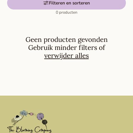
l
Filteren en sorteren
i
0 producten
n
g
Geen producten gevonden
:
Gebruik minder filters of
verwijder alles