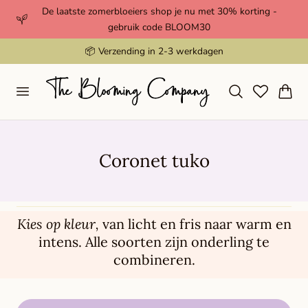
De laatste zomerbloeiers shop je nu met 30% korting -
aar de inhoud
gebruik code BLOOM30
📦 Verzending in 2-3 werkdagen
Winkelwag
V
Coronet tuko
e
r
z
Kies op kleur,
van licht en fris naar warm en
intens. Alle soorten zijn onderling te
a
combineren.
m
e