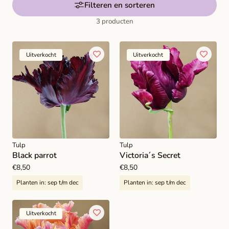
l
Filteren en sorteren
i
3 producten
n
g
Uitverkocht
Uitverkocht
:
Tulp
Tulp
Black parrot
Victoria´s Secret
Normale
€8,50
Normale
€8,50
prijs
prijs
Planten in:
sep t/m dec
Planten in:
sep t/m dec
Uitverkocht