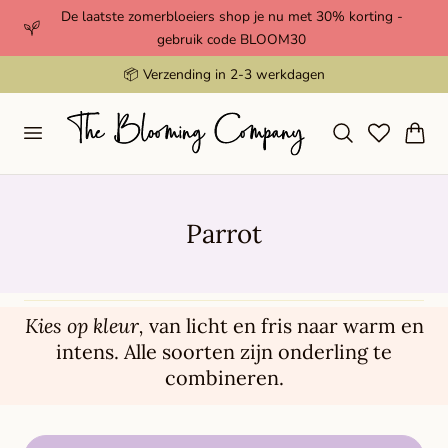
De laatste zomerbloeiers shop je nu met 30% korting -
aar de inhoud
gebruik code BLOOM30
📦 Verzending in 2-3 werkdagen
Winkelwag
V
Parrot
e
r
z
Kies op kleur,
van licht en fris naar warm en
intens. Alle soorten zijn onderling te
a
combineren.
m
e