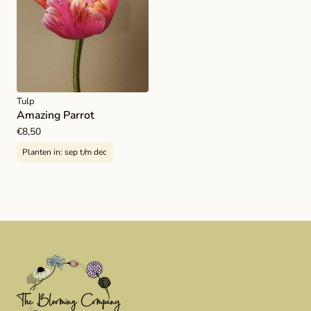
Tulp
Amazing Parrot
Normale
€8,50
prijs
Planten in:
sep t/m dec